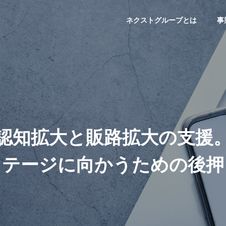
ネクストグループとは
事
認
知
拡
大
と
販
路
拡
大
の
支
援
ス
テ
ー
ジ
に
向
か
う
た
め
の
後
押